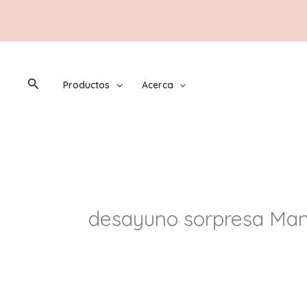
Ir
al
contenido
Buscar
Productos
Acerca
desayuno sorpresa Man