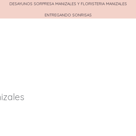
DESAYUNOS SORPRESA MANIZALES Y FLORISTERIA MANIZALES
ENTREGANDO SONRISAS
izales